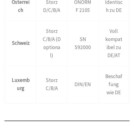
Österrei
Storz
ÖNORM
Identisc
ch
D/C/B/A
F 2105
h zu DE
Storz
Voll
C/B/A (D
SN
kompat
Schweiz
optiona
592000
ibel zu
l)
DE/AT
Beschaf
Luxemb
Storz
DIN/EN
fung
urg
C/B/A
wie DE