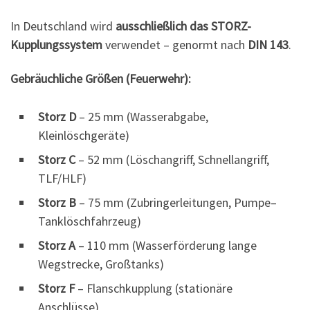
In Deutschland wird
ausschließlich das STORZ-
Kupplungssystem
verwendet – genormt nach
DIN 143
.
Gebräuchliche Größen (Feuerwehr):
Storz D
– 25 mm (Wasserabgabe,
Kleinlöschgeräte)
Storz C
– 52 mm (Löschangriff, Schnellangriff,
TLF/HLF)
Storz B
– 75 mm (Zubringerleitungen, Pumpe–
Tanklöschfahrzeug)
Storz A
– 110 mm (Wasserförderung lange
Wegstrecke, Großtanks)
Storz F
– Flanschkupplung (stationäre
Anschlüsse)