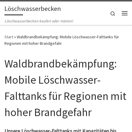
Löschwasserbecken
Zum Inhalt springen
Search
Me
Löschwasserbecken kaufen oder mieten!
Start
»
Waldbrandbekämpfung: Mobile Löschwasser-Falttanks für
Regionen mit hoher Brandgefahr
Waldbrandbekämpfung:
Mobile Löschwasser-
Falttanks für Regionen mit
hoher Brandgefahr
Unsere Löschwasser-Falttanks mit Kapazitäten bis